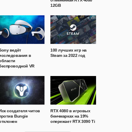
отменённая RTX 4080
12GB
Sony ведёт
100 лучших игр на
исследования в
Steam за 2022 год
области
беспроводной VR
Иск создателя читов
RTX 4080 в игровых
против Bungie
бенчмарках на 19%
отклонен
опережает RTX 3090 Ti