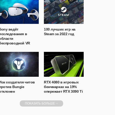
Sony ведёт
100 лучших игр на
исследования в
Steam за 2022 год
области
беспроводной VR
Иск создателя читов
RTX 4080 в игровых
против Bungie
бенчмарках на 19%
отклонен
опережает RTX 3090 Ti
ПОКАЗАТЬ БОЛЬШЕ