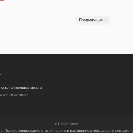
Предыдущие
С
ка конфиденциальности
я использования
© EtalonGame
на. Полное копирование статьи является нарушением международного законод