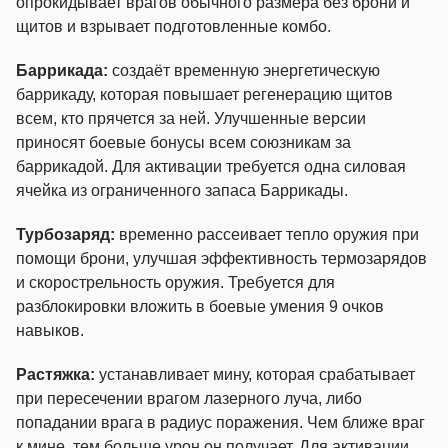
опрокидывает врагов обычного размера без брони и
щитов и взрывает подготовленные комбо.
Баррикада:
создаёт временную энергетическую
баррикаду, которая повышает регенерацию щитов
всем, кто прячется за ней. Улучшенные версии
приносят боевые бонусы всем союзникам за
баррикадой. Для активации требуется одна силовая
ячейка из ограниченного запаса Баррикады.
Турбозаряд:
временно рассеивает тепло оружия при
помощи брони, улучшая эффективность термозарядов
и скорострельность оружия. Требуется для
разблокировки вложить в боевые умения 9 очков
навыков.
Растяжка:
устанавливает мину, которая срабатывает
при пересечении врагом лазерного луча, либо
попадании врага в радиус поражения. Чем ближе враг
к мине, тем больше урон он получает. Для активации