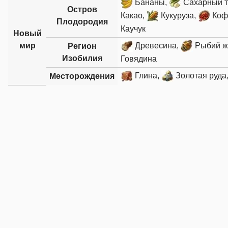
Бананы,
Сахарный т
Остров
Какао,
Кукуруза,
Коф
Плодородия
Каучук
Новый
мир
Древесина,
Рыбий ж
Регион
Изобилия
Говядина
Глина,
Золотая руда
Месторождения