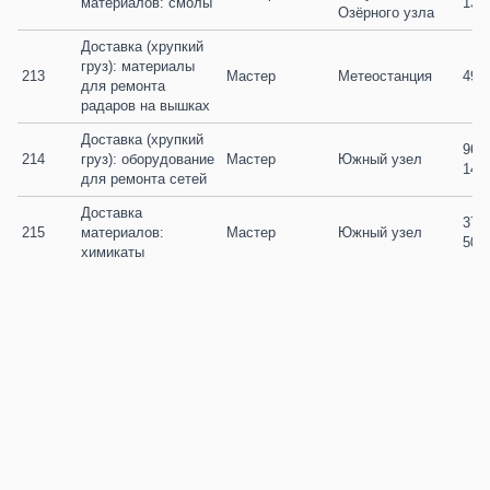
материалов: смолы
134
Озёрного узла
Доставка (хрупкий 
груз): материалы 
213
Мастер
Метеостанция
49 /
для ремонта 
радаров на вышках
Доставка (хрупкий 
96 / 
214
груз): оборудование 
Мастер
Южный узел
140
для ремонта сетей
Доставка 
371 /
215
материалов: 
Мастер
Южный узел
504
химикаты