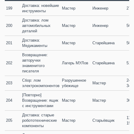
Доставка: новейшие 
199
Мастер
Инженер
27 /
инструменты
Доставка: лом 
200
автомобильных 
Мастер
Инженер
56 /
деталей
Доставка: 
201
Мастер
Старейшина
50 /
Медикаменты
Возвращение: 
авторучки 
202
Лагерь МУЛов
Старейшина
51 /
знаменитого 
писателя
Сбор: лом 
Разрушенное 
247 /
203
Мастер
электрокомпонентов
убежище
345
[Повторно] 
204
Возвращение: ящик 
Мастер
Мастер
36 /
с инструментами
Доставка: старые 
116 /
205
робототехнические 
Мастер
Старьёвщик
154
компоненты