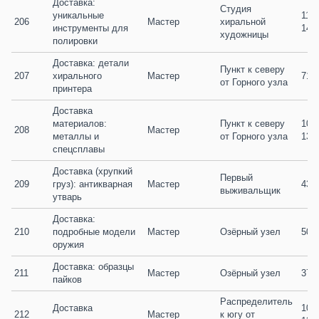
Доставка: 
Студия 
уникальные 
110 /
206
Мастер
хиральной 
инструменты для 
140
художницы
полировки
Доставка: детали 
Пункт к северу 
207
хирального 
Мастер
71 /
от Горного узла
принтера
Доставка 
материалов: 
Пункт к северу 
101 /
208
Мастер
металлы и 
от Горного узла
134
спецсплавы
Доставка (хрупкий 
Первый 
209
груз): антикварная 
Мастер
43 /
выживальщик
утварь
Доставка: 
210
подробные модели 
Мастер
Озёрный узел
50 /
оружия
Доставка: образцы 
211
Мастер
Озёрный узел
37 /
пайков
Распределитель 
Доставка 
101 /
212
Мастер
к югу от 