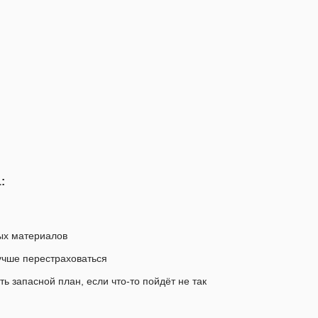
:
лых материалов
учше перестраховаться
ь запасной план, если что-то пойдёт не так