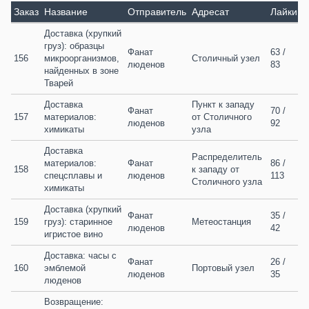
Заказ
Название
Отправитель
Адресат
Лайки
Доставка (хрупкий 
груз): образцы 
Фанат 
63 / 
156
микроорганизмов, 
Столичный узел
люденов
83
найденных в зоне 
Тварей
Доставка 
Пункт к западу 
Фанат 
70 / 
157
материалов: 
от Столичного 
люденов
92
химикаты
узла
Доставка 
Распределитель 
материалов: 
Фанат 
86 / 
158
к западу от 
спецсплавы и 
люденов
113
Столичного узла
химикаты
Доставка (хрупкий 
Фанат 
35 / 
159
груз): старинное 
Метеостанция
люденов
42
игристое вино
Доставка: часы с 
Фанат 
26 / 
160
эмблемой 
Портовый узел
люденов
35
люденов
Возвращение: 