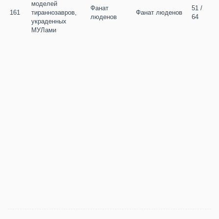
моделей 
Фанат 
51 / 
161
тираннозавров, 
Фанат люденов
люденов
64
украденных 
МУЛами