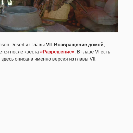
mson Desert из главы
VII. Возвращение домой
,
ется после квеста
«Разрешение»
. В главе VI есть
 здесь описана именно версия из главы VII.