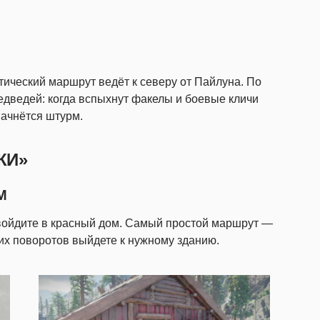
тический маршрут ведёт к северу от Пайлуна. По
едведей: когда вспыхнут факелы и боевые кличи
начнётся штурм.
КИ»
М
 войдите в красный дом. Самый простой маршрут —
них поворотов выйдете к нужному зданию.