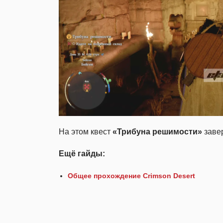
На этом квест
«Трибуна решимости»
заве
Ещё гайды:
Общее прохождение Crimson Desert