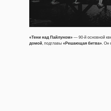
«Тени над Пайлуном»
— 90-й основной кве
домой
, подглавы
«Решающая битва»
. Он